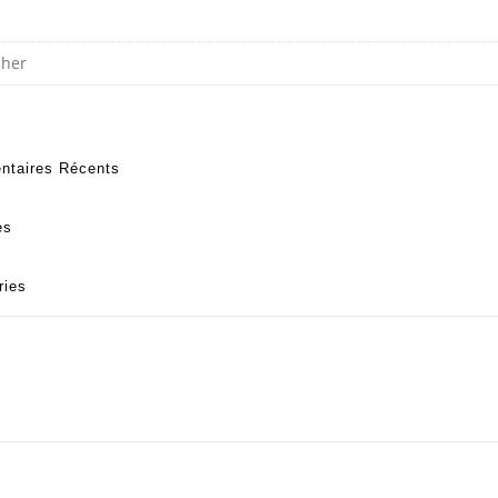
taires Récents
es
ries