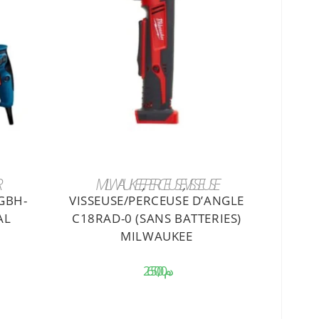
AJOUTER AU PANIER
MILWAUKEE
,
PERCEUSE
,
VISSEUSE
GBH-
VISSEUSE/PERCEUSE D’ANGLE
AL
C18RAD-0 (SANS BATTERIES)
MILWAUKEE
د.م.