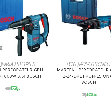
!
OUTER AU PANIER
AJOUTER AU PANIER
H
,
MARTEAU PERFORATEUR
BOSCH
,
MARTEAU PERFORATEUR
 PERFORATEUR GBH
MARTEAU PERFORATEUR 
R. 800W 3.5J BOSCH
2-24-DRE PROFFESION
BOSCH
د.م.
د.م.
د.م.
د.م.