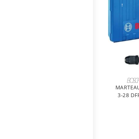
!
AJ
BOSC
MARTEAU
3-28 DF