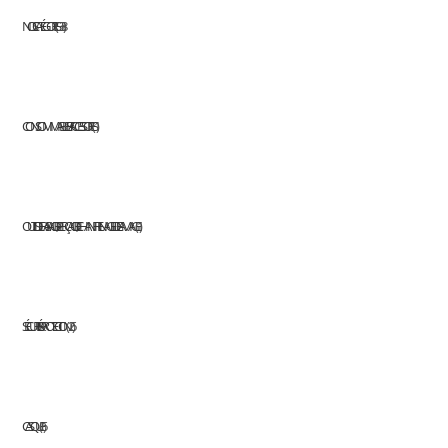
NOS CATÉGORIES
338
CONSOMMABLES ET ACCESSOIRES
1
OUTILS DE FRAISAGE, DE PERÇAGE, DE CHANFREINAGE ET DE LAMAGE
1
SÉCURITÉ & PROTECTION
26
CASQUE
6