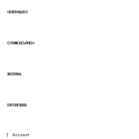
NEED HELP OR HAVE A QUESTION?
CONTACT US AT:
INFO@COMPANY.COM
304 NORTH CARDINAL
ST. DORCHESTER CENTER, MA 02124
Account