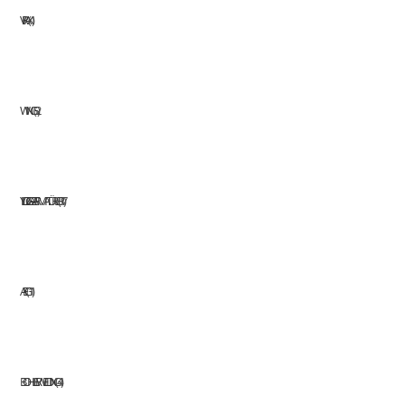
VIRAX
1
WINGS
2
YILDIZ GAZ ARMATÜRLERI
17
AEG
11
BOHLER WELDING
41