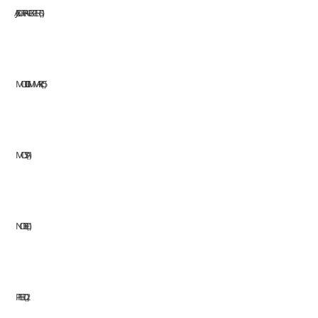
JAZ SURFACE EXPERTS
1
MODI GMM ARC
5
MOSA
1
NOBEL
1
PFERD
2