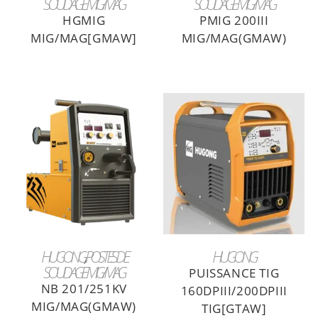
SOUDAGE MIG/MAG
SOUDAGE MIG/MAG
HGMIG
PMIG 200III
MIG/MAG[GMAW]
MIG/MAG(GMAW)
LIRE LA SUITE
LIRE LA SUITE
HUGONG
,
POSTES DE
HUGONG
SOUDAGE MIG/MAG
PUISSANCE TIG
NB 201/251KV
160DPIII/200DPIII
MIG/MAG(GMAW)
TIG[GTAW]