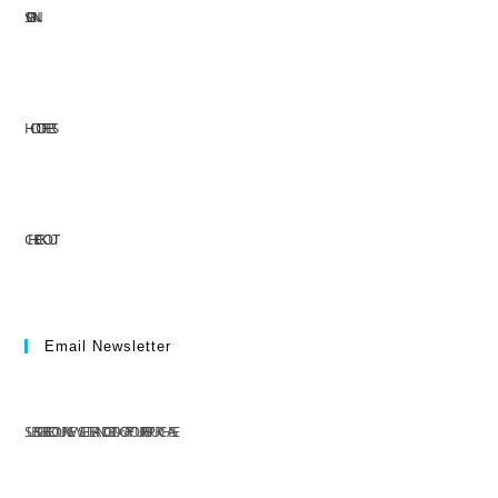
SIGN IN
HOT OFFERS
CHECKOUT
Email Newsletter
SUBSCRIBE TO OUR NEWSLETTER AND GET 10% OFF YOUR FIRST PURCHASE