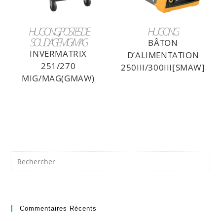
LIRE LA SUITE
LIRE LA SUITE
HUGONG
,
POSTES DE
HUGONG
SOUDAGE MIG/MAG
BÂTON
INVERMATRIX
D’ALIMENTATION
251/270
250III/300III[SMAW]
MIG/MAG(GMAW)
Commentaires Récents