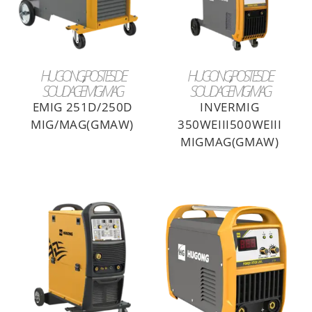
LIRE LA SUITE
LIRE LA SUITE
HUGONG
,
POSTES DE
HUGONG
,
POSTES DE
SOUDAGE MIG/MAG
SOUDAGE MIG/MAG
EMIG 251D/250D
INVERMIG
MIG/MAG(GMAW)
350WEIII500WEIII
MIGMAG(GMAW)