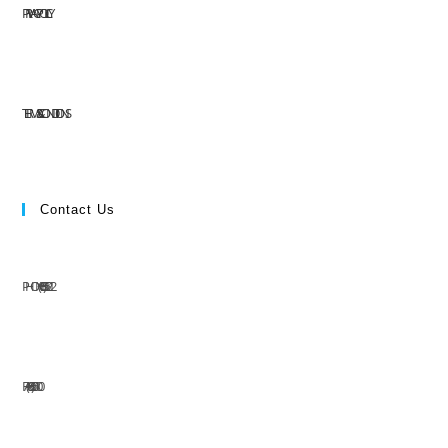
PRIVACY POLICY
TERMS & CONDITIONS
Contact Us
PHONE: (+63) 555 1212
FAX: (+63) 555 0100