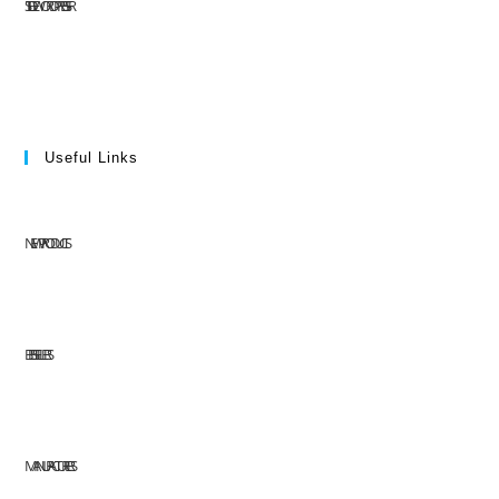
SITE DE WORDPRESS-FR
Useful Links
NEW PRODUCTS
BEST SELLERS
MANUFACTURERS