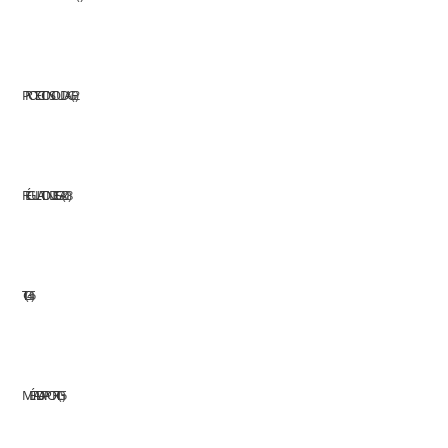
PROTECTION SOUDAGE
2
RÉGULATION DES GAZ
18
TIG
45
MÉTAL D'APPORT TIG
5