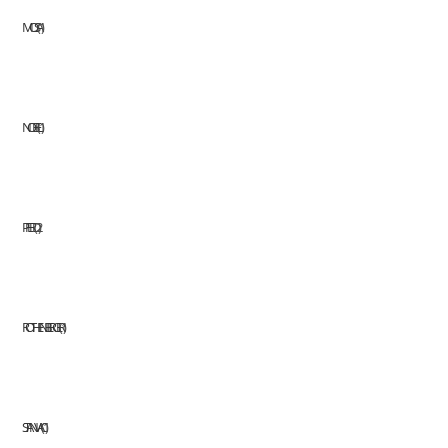
MOSA
1
NOBEL
1
PFERD
2
ROTHENBERGER
1
STANVAC
1