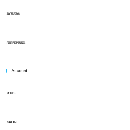
304 NORTH CARDINAL
ST. DORCHESTER CENTER, MA 02124
Account
PRODUCTS
MY ACCOUNT