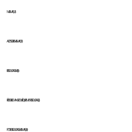
MIG/MAG
74
ACCESSOIRES MIG-MAG
18
FIL DE SOUDAGE MIG
6
PIÈCES DE RECHANGE POUR ÉQUIPEMENT DE SOUDAGE
1
POSTES DE SOUDAGE MIG/MAG
40