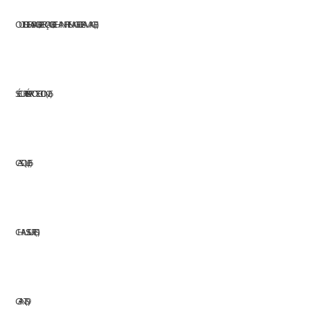
OUTILS DE FRAISAGE, DE PERÇAGE, DE CHANFREINAGE ET DE LAMAGE
1
SÉCURITÉ & PROTECTION
26
CASQUE
6
CHAUSSURES
1
GANTS
9