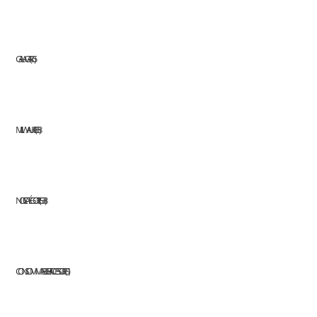
GALAGAR
65
MILWAUKEE
68
NOS CATÉGORIES
338
CONSOMMABLES ET ACCESSOIRES
1