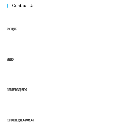
Contact Us
PHONE: (+63) 555 1212
FAX: (+63) 555 0100
NEED HELP OR HAVE A QUESTION?
CONTACT US AT:
INFO@COMPANY.COM