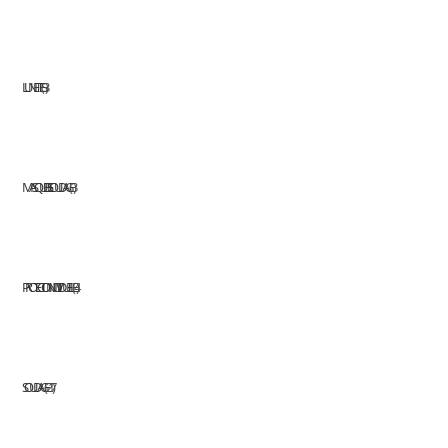
LUNETTES
3
MASQUE DE SOUDAGE
3
PROTECTION INDIVIDUELLE
4
SOUDAGE
217