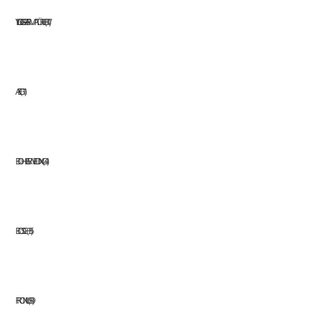
YILDIZ GAZ ARMATÜRLERI
17
AEG
11
BOHLER WELDING
41
BOSCH
35
FRONIUS
39