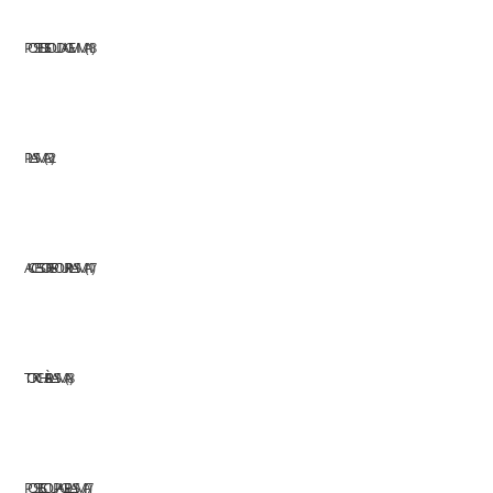
POSTES DE SOUDAGE MMA
18
PLASMA
32
ACCESSOIRES POUR PLASMA
17
TORCHE À PLASMA
8
POSTES COUPAGE PLASMA
7