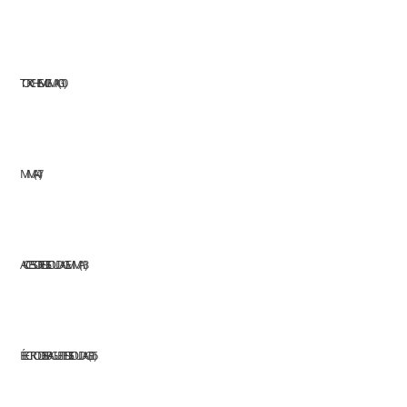
TORCHES MIG/MAG
10
MMA
47
ACCESSOIRES DE SOUDAGE MMA
13
ÉLECTRODES ET BAGUETTES DE SOUDAGE
16