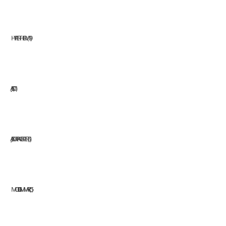
HYPERTHERM
19
JASIC
11
JAZ SURFACE EXPERTS
1
MODI GMM ARC
5