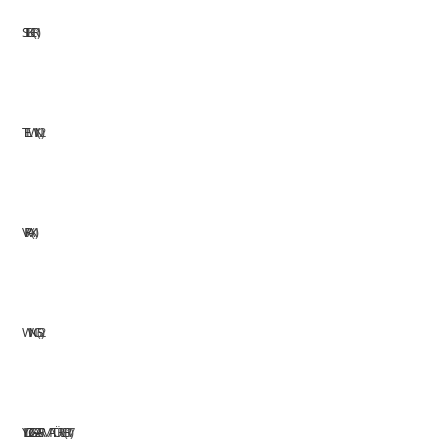
STILKER
1
TELWIN
2
VIRAX
1
WINGS
2
YILDIZ GAZ ARMATÜRLERI
17