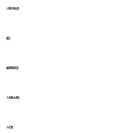
HYPERTHERM
19
JASIC
11
JAZ SURFACE EXPERTS
1
MODI GMM ARC
5
MOSA
1