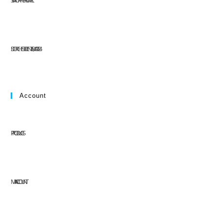
304 NORTH CARDINAL
ST. DORCHESTER CENTER, MA 02124
Account
PRODUCTS
MY ACCOUNT