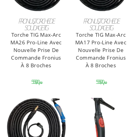
CHOIX DES OPTIONS
CHOIX DES OPTIONS
FRONIUS
,
TORCHE DE
FRONIUS
,
TORCHE DE
SOUDAGE TIG
SOUDAGE TIG
Torche TIG Max-Arc
Torche TIG Max-Arc
MA26 Pro-Line Avec
MA17 Pro-Line Avec
Nouvelle Prise De
Nouvelle Prise De
Commande Fronius
Commande Fronius
À 8 Broches
À 8 Broches
د.م.
د.م.