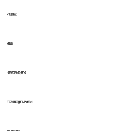
PHONE: (+63) 555 1212
FAX: (+63) 555 0100
NEED HELP OR HAVE A QUESTION?
CONTACT US AT:
INFO@COMPANY.COM