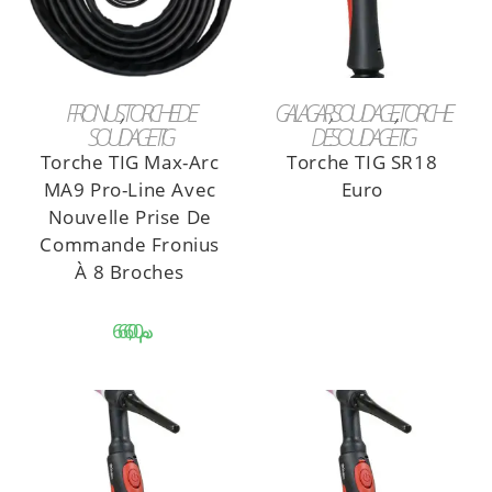
CHOIX DES OPTIONS
LIRE LA SUITE
FRONIUS
,
TORCHE DE
GALAGAR
,
SOUDAGE
,
TORCHE
SOUDAGE TIG
DE SOUDAGE TIG
Torche TIG Max-Arc
Torche TIG SR18
MA9 Pro-Line Avec
Euro
Nouvelle Prise De
Commande Fronius
À 8 Broches
د.م.