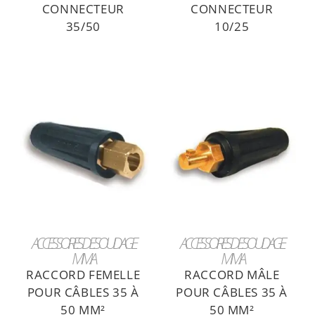
CONNECTEUR
CONNECTEUR
35/50
10/25
LIRE LA SUITE
LIRE LA SUITE
ACCESSOIRES DE SOUDAGE
ACCESSOIRES DE SOUDAGE
MMA
MMA
RACCORD FEMELLE
RACCORD MÂLE
POUR CÂBLES 35 À
POUR CÂBLES 35 À
50 MM²
50 MM²