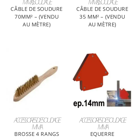
MMA
,
SOUDAGE
MMA
,
SOUDAGE
CÂBLE DE SOUDURE
CÂBLE DE SOUDURE
70MM² – (VENDU
35 MM² – (VENDU
AU MÈTRE)
AU MÈTRE)
LIRE LA SUITE
LIRE LA SUITE
ACCESSOIRES DE SOUDAGE
ACCESSOIRES DE SOUDAGE
MMA
MMA
BROSSE 4 RANGS
EQUERRE