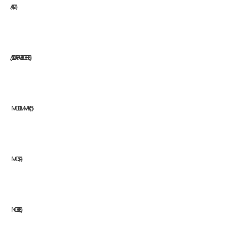
JASIC
11
JAZ SURFACE EXPERTS
1
MODI GMM ARC
5
MOSA
1
NOBEL
1