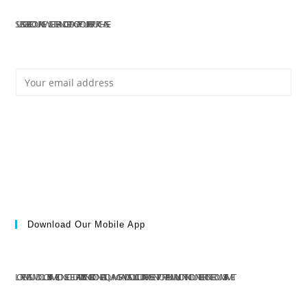
SUBSCRIBE TO OUR NEWSLETTER AND GET 10% OFF YOUR FIRST PURCHASE
E
Subscribe
M
Download Our Mobile App
A
LOREM IPSUM DOLOR SIT AMET, CONSECTETUR ADIPISCING ELIT. DONEC ALIQUAM GRAVIDA SOLLICITUDIN. PRAESENT PORTA ENIM MI, NON TINCIDUNT LIBERO INTERDUM SIT AMET.