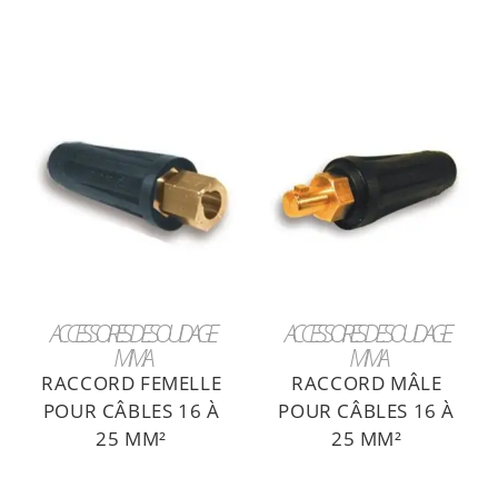
LIRE LA SUITE
LIRE LA SUITE
ACCESSOIRES DE SOUDAGE
ACCESSOIRES DE SOUDAGE
MMA
MMA
RACCORD FEMELLE
RACCORD MÂLE
POUR CÂBLES 16 À
POUR CÂBLES 16 À
25 MM²
25 MM²