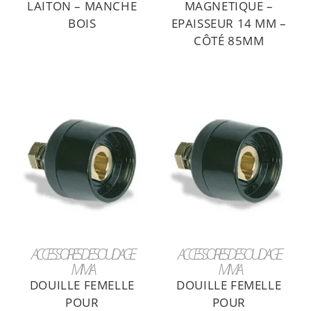
LAITON – MANCHE
MAGNETIQUE –
BOIS
EPAISSEUR 14 MM –
CÔTÉ 85MM
LIRE LA SUITE
LIRE LA SUITE
ACCESSOIRES DE SOUDAGE
ACCESSOIRES DE SOUDAGE
MMA
MMA
DOUILLE FEMELLE
DOUILLE FEMELLE
POUR
POUR