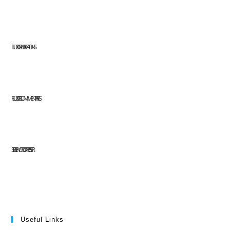
FLUX DES PUBLICATIONS
FLUX DES COMMENTAIRES
SITE DE WORDPRESS-FR
Useful Links