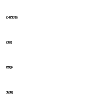
BOHLER WELDING
41
BOSCH
35
FRONIUS
39
GALAGAR
65