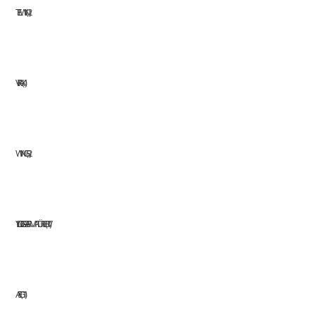
TELWIN
2
VIRAX
1
WINGS
2
YILDIZ GAZ ARMATÜRLERI
17
AEG
11