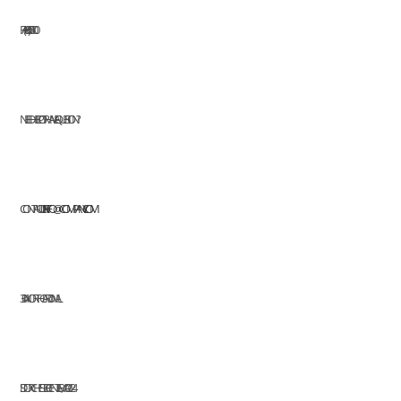
FAX: (+63) 555 0100
NEED HELP OR HAVE A QUESTION?
CONTACT US AT:
INFO@COMPANY.COM
304 NORTH CARDINAL
ST. DORCHESTER CENTER, MA 02124