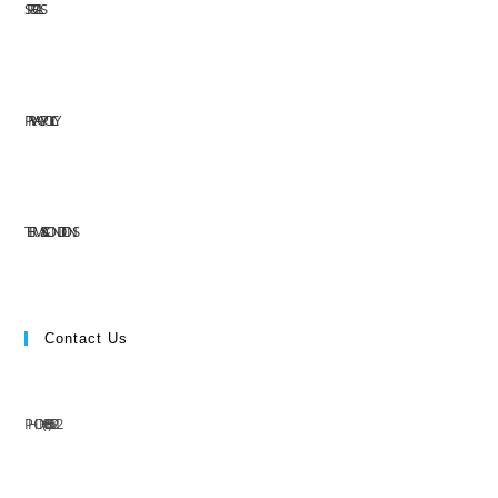
SPECIALS
PRIVACY POLICY
TERMS & CONDITIONS
Contact Us
PHONE: (+63) 555 1212