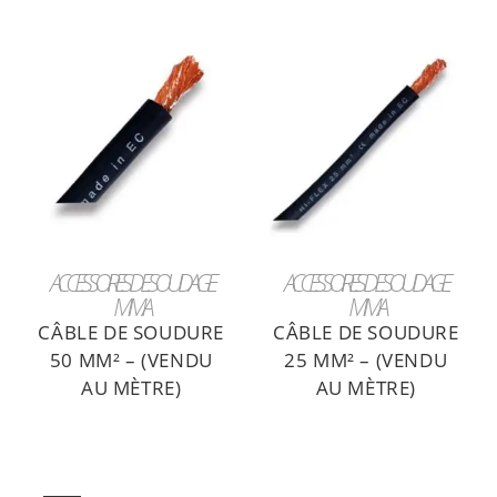
LIRE LA SUITE
LIRE LA SUITE
ACCESSOIRES DE SOUDAGE
ACCESSOIRES DE SOUDAGE
MMA
MMA
CÂBLE DE SOUDURE
CÂBLE DE SOUDURE
50 MM² – (VENDU
25 MM² – (VENDU
AU MÈTRE)
AU MÈTRE)