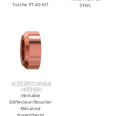
Torche PT-40 KIT
SYNC
LIRE LA SUITE
ACCESSOIRES POUR PLASMA
HYPERTHERM
Véritable
Déflecteur/Bouclier
Mécanisé
Hypertherm