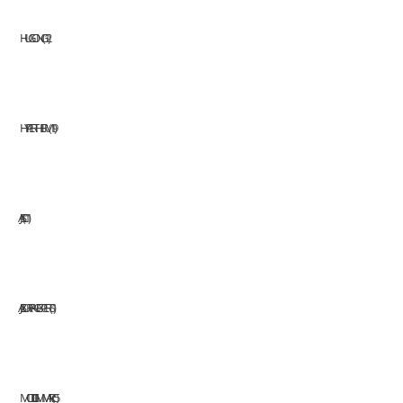
HUGONG
12
HYPERTHERM
19
JASIC
11
JAZ SURFACE EXPERTS
1
MODI GMM ARC
5