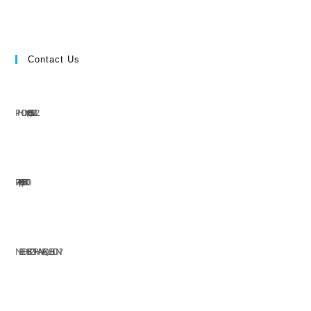
Contact Us
PHONE: (+63) 555 1212
FAX: (+63) 555 0100
NEED HELP OR HAVE A QUESTION?