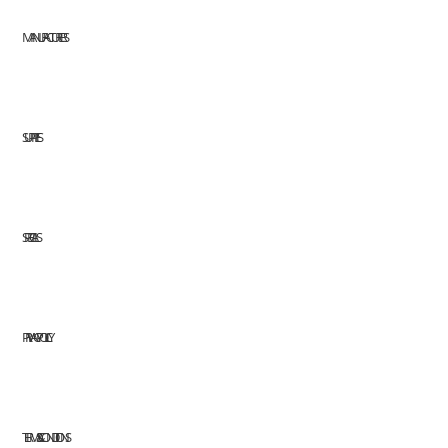
MANUFACTURERS
SUPPLIES
SPECIALS
PRIVACY POLICY
TERMS & CONDITIONS