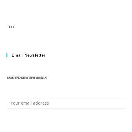
CHECKOUT
Email Newsletter
SUBSCRIBE TO OUR NEWSLETTER AND GET 10% OFF YOUR FIRST PURCHASE
E
Subscribe