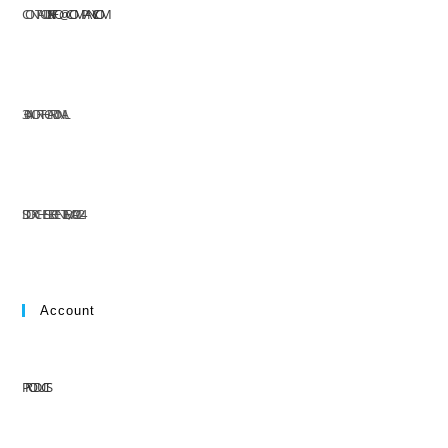
CONTACT US AT:
INFO@COMPANY.COM
304 NORTH CARDINAL
ST. DORCHESTER CENTER, MA 02124
Account
PRODUCTS