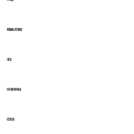
YILDIZ GAZ ARMATÜRLERI
17
AEG
11
BOHLER WELDING
41
BOSCH
35