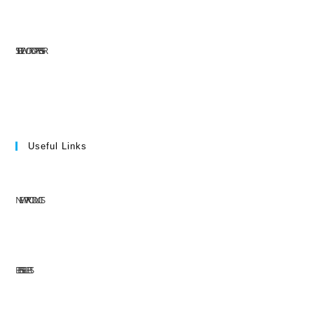
SITE DE WORDPRESS-FR
Useful Links
NEW PRODUCTS
BEST SELLERS