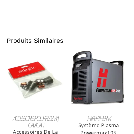
Produits Similaires
LIRE LA SUITE
LIRE LA SUITE
ACCESSOIRES POUR PLASMA
HYPERTHERM
GALAGAR
Système Plasma
Accessoires De La
Powermax105