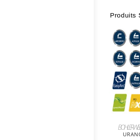
Produits 
BOHLER WE
URANO