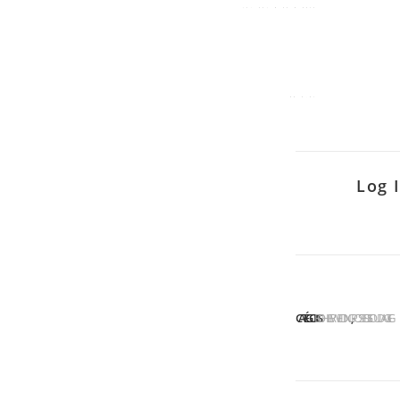
Log 
CATÉGORIES :
BOHLER WELDING
POSTES DE SOUDAGE TIG