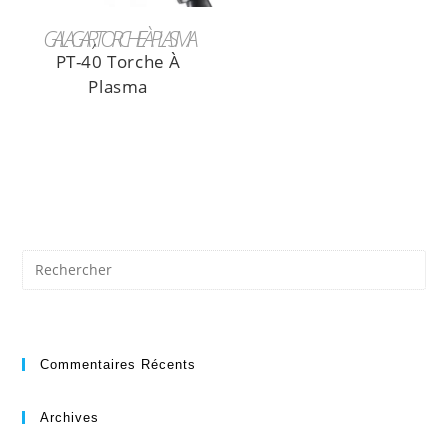
LIRE LA SUITE
GALAGAR
,
TORCHE À PLASMA
PT-40 Torche À
Plasma
Commentaires Récents
Archives