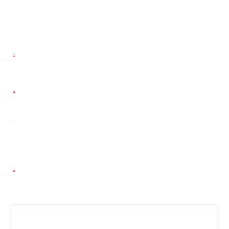
*
*
*