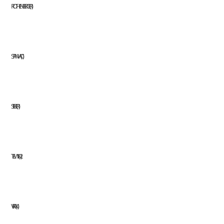
ROTHENBERGER
1
STANVAC
1
STILKER
1
TELWIN
2
VIRAX
1