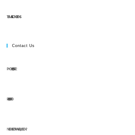
TERMS & CONDITIONS
Contact Us
PHONE: (+63) 555 1212
FAX: (+63) 555 0100
NEED HELP OR HAVE A QUESTION?