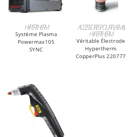
LIRE LA SUITE
LIRE LA SUITE
HYPERTHERM
ACCESSOIRES POUR PLASMA
HYPERTHERM
Système Plasma
Véritable Électrode
Powermax105
Hypertherm
SYNC
CopperPlus 220777