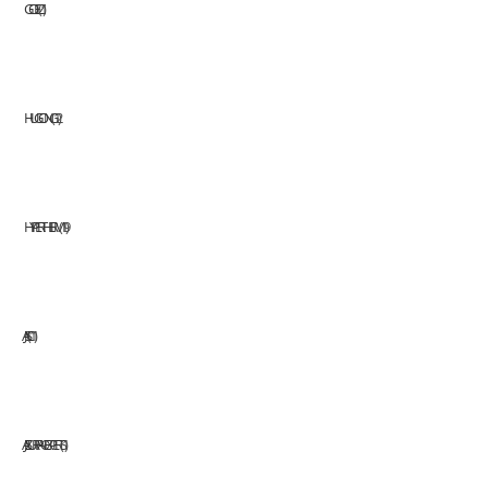
GOELZ
1
HUGONG
12
HYPERTHERM
19
JASIC
11
JAZ SURFACE EXPERTS
1