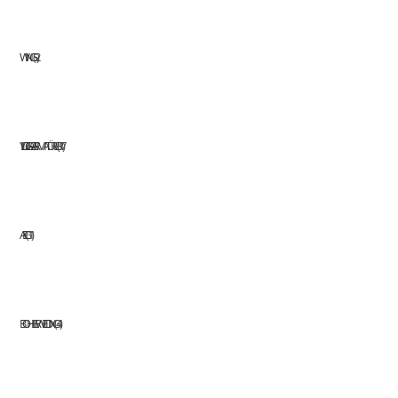
WINGS
2
YILDIZ GAZ ARMATÜRLERI
17
AEG
11
BOHLER WELDING
41