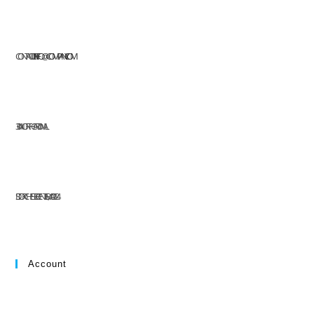
CONTACT US AT:
INFO@COMPANY.COM
304 NORTH CARDINAL
ST. DORCHESTER CENTER, MA 02124
Account