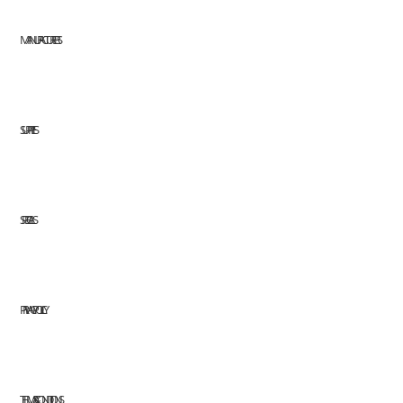
MANUFACTURERS
SUPPLIES
SPECIALS
PRIVACY POLICY
TERMS & CONDITIONS