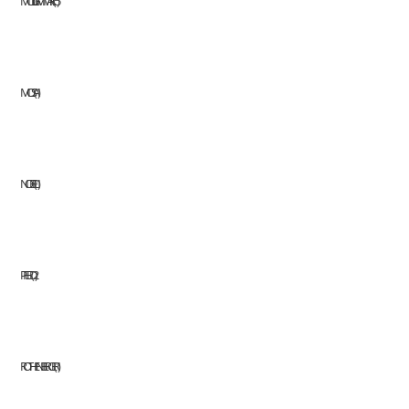
MODI GMM ARC
5
MOSA
1
NOBEL
1
PFERD
2
ROTHENBERGER
1