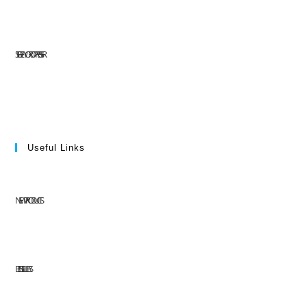
SITE DE WORDPRESS-FR
Useful Links
NEW PRODUCTS
BEST SELLERS