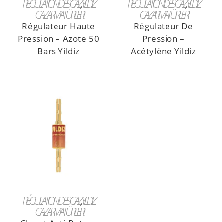
RÉGULATION DES GAZ
,
YILDIZ
RÉGULATION DES GAZ
,
YILDIZ
GAZ ARMATÜRLERI
GAZ ARMATÜRLERI
Régulateur Haute
Régulateur De
Pression – Azote 50
Pression –
Bars Yildiz
Acétylène Yildiz
LIRE LA SUITE
RÉGULATION DES GAZ
,
YILDIZ
GAZ ARMATÜRLERI