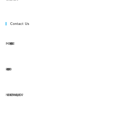
Contact Us
PHONE: (+63) 555 1212
FAX: (+63) 555 0100
NEED HELP OR HAVE A QUESTION?