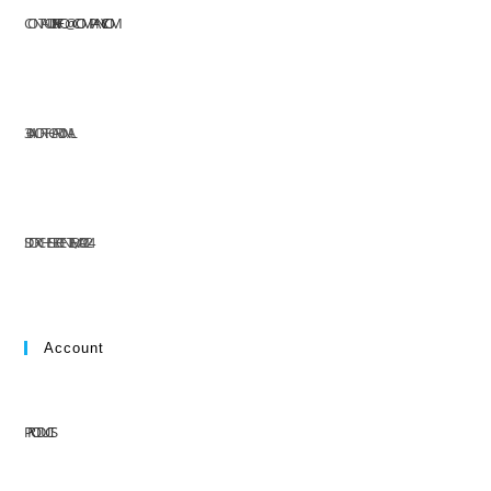
CONTACT US AT:
INFO@COMPANY.COM
304 NORTH CARDINAL
ST. DORCHESTER CENTER, MA 02124
Account
PRODUCTS