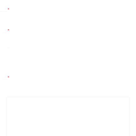
*
*
*