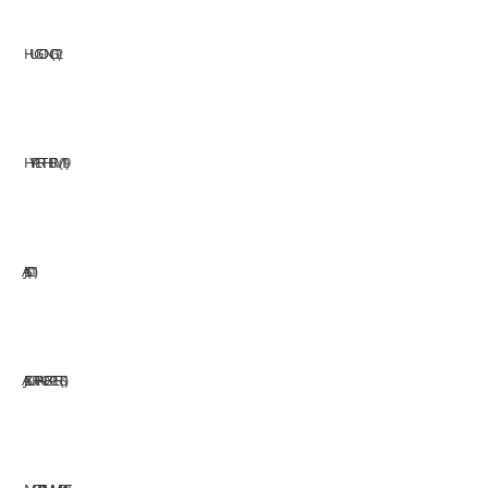
HUGONG
12
HYPERTHERM
19
JASIC
11
JAZ SURFACE EXPERTS
1