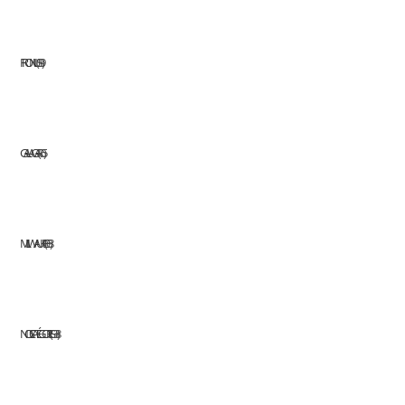
FRONIUS
39
GALAGAR
65
MILWAUKEE
68
NOS CATÉGORIES
338