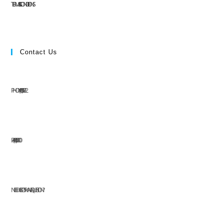
TERMS & CONDITIONS
Contact Us
PHONE: (+63) 555 1212
FAX: (+63) 555 0100
NEED HELP OR HAVE A QUESTION?