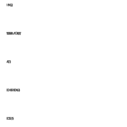
WINGS
2
YILDIZ GAZ ARMATÜRLERI
17
AEG
11
BOHLER WELDING
41
BOSCH
35