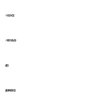
HUGONG
12
HYPERTHERM
19
JASIC
11
JAZ SURFACE EXPERTS
1