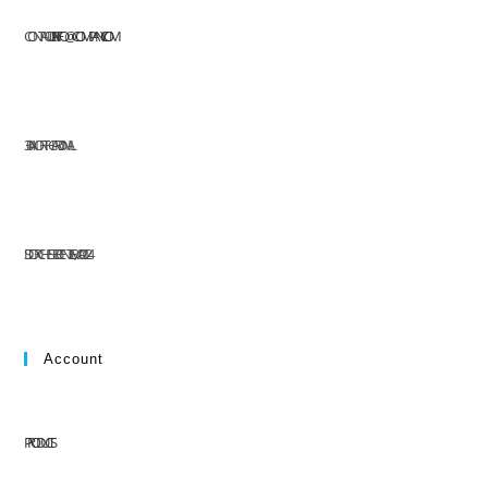
CONTACT US AT:
INFO@COMPANY.COM
304 NORTH CARDINAL
ST. DORCHESTER CENTER, MA 02124
Account
PRODUCTS