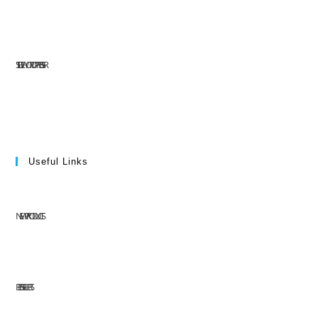
SITE DE WORDPRESS-FR
Useful Links
NEW PRODUCTS
BEST SELLERS