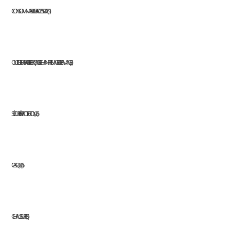
CONSOMMABLES ET ACCESSOIRES
1
OUTILS DE FRAISAGE, DE PERÇAGE, DE CHANFREINAGE ET DE LAMAGE
1
SÉCURITÉ & PROTECTION
26
CASQUE
6
CHAUSSURES
1