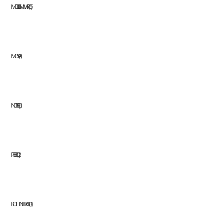
MODI GMM ARC
5
MOSA
1
NOBEL
1
PFERD
2
ROTHENBERGER
1