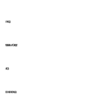
WINGS
2
YILDIZ GAZ ARMATÜRLERI
17
AEG
11
BOHLER WELDING
41