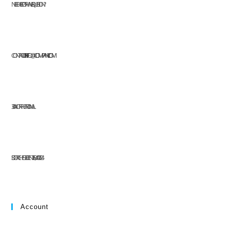
NEED HELP OR HAVE A QUESTION?
CONTACT US AT:
INFO@COMPANY.COM
304 NORTH CARDINAL
ST. DORCHESTER CENTER, MA 02124
Account