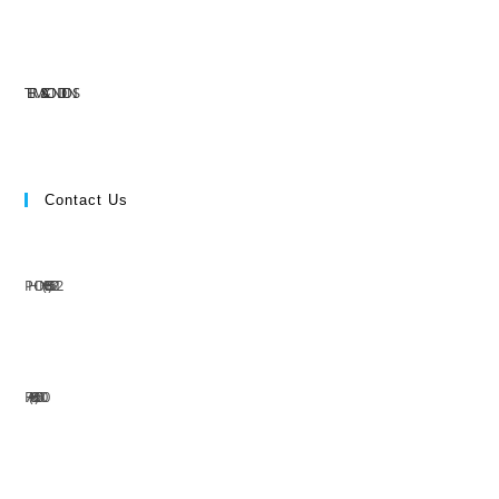
TERMS & CONDITIONS
Contact Us
PHONE: (+63) 555 1212
FAX: (+63) 555 0100