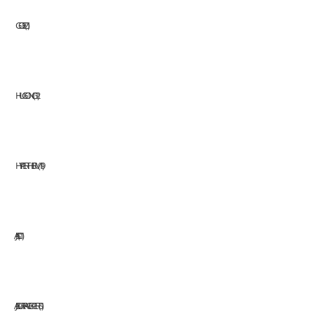
GOELZ
1
HUGONG
12
HYPERTHERM
19
JASIC
11
JAZ SURFACE EXPERTS
1