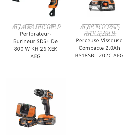
LIRE LA SUITE
LIRE LA SUITE
AEG
,
MARTEAU PERFORATEUR
AEG
,
ELECTROPORTATIFS
PERCEUSE
,
VISSEUSE
Perforateur-
Perceuse Visseuse
Burineur SDS+ De
Compacte 2,0Ah
800 W KH 26 XEK
BS18SBL-202C AEG
AEG