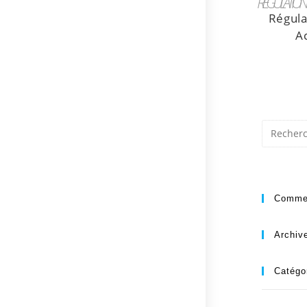
RÉGULATION 
Régula
Ac
Commen
Archiv
Catégo