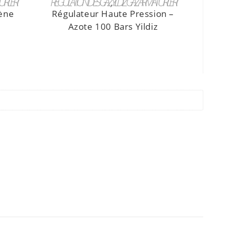
ÜRLERI
RÉGULATION DES GAZ
,
YILDIZ GAZ ARMATÜRLERI
gène
Régulateur Haute Pression –
Azote 100 Bars Yildiz