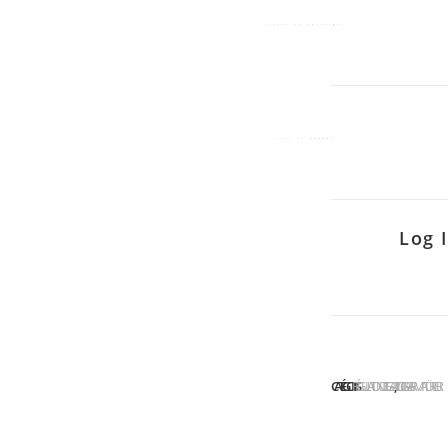
Log 
CATÉGORIES :
RÉGULATION DES GAZ
YILDIZ GAZ ARMATÜRLERI