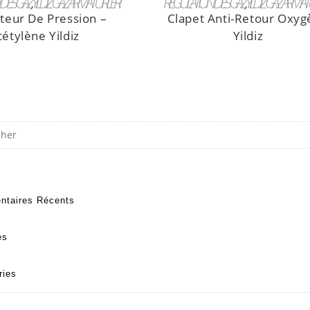
DES GAZ
,
YILDIZ GAZ ARMATÜRLERI
RÉGULATION DES GAZ
,
YILDIZ GAZ ARMAT
teur De Pression –
Clapet Anti-Retour Oxy
étylène Yildiz
Yildiz
taires Récents
es
ries