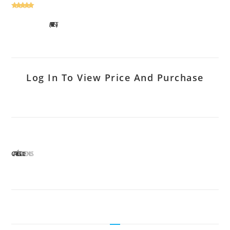
NOTÉ
1
5.00
SUR 5 BASÉ SUR
1
AVIS CLIENT)
NOTATION CLIENT
Log In To View Price And Purchase
CATÉGORIE :
FRONIUS