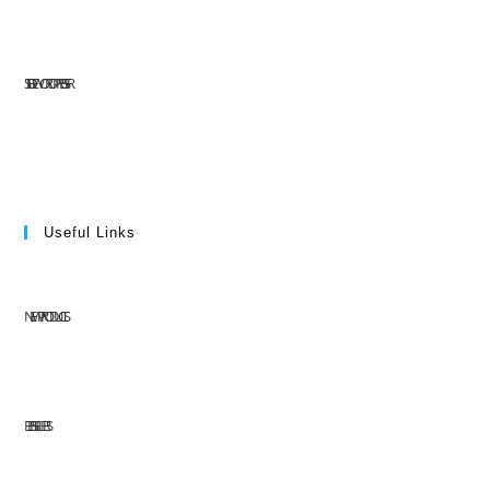
SITE DE WORDPRESS-FR
Useful Links
NEW PRODUCTS
BEST SELLERS