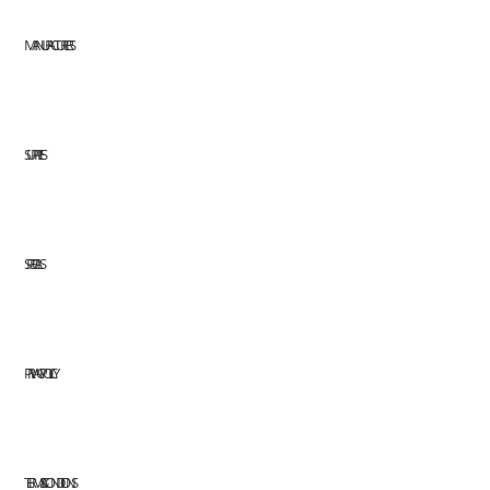
MANUFACTURERS
SUPPLIES
SPECIALS
PRIVACY POLICY
TERMS & CONDITIONS