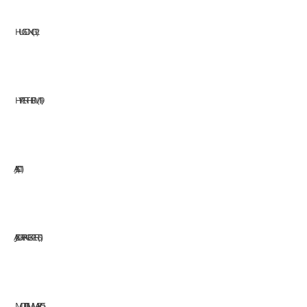
HUGONG
12
HYPERTHERM
19
JASIC
11
JAZ SURFACE EXPERTS
1
MODI GMM ARC
5