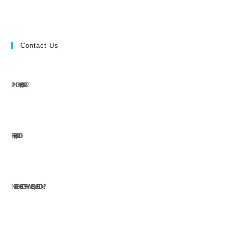
Contact Us
PHONE: (+63) 555 1212
FAX: (+63) 555 0100
NEED HELP OR HAVE A QUESTION?