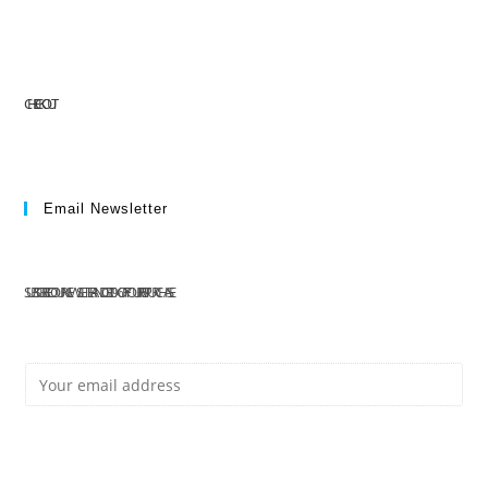
CHECKOUT
Email Newsletter
SUBSCRIBE TO OUR NEWSLETTER AND GET 10% OFF YOUR FIRST PURCHASE
E
Subscribe