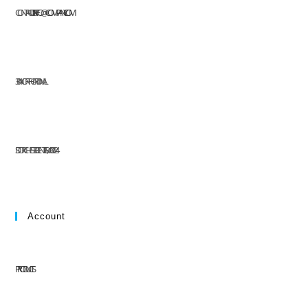
CONTACT US AT:
INFO@COMPANY.COM
304 NORTH CARDINAL
ST. DORCHESTER CENTER, MA 02124
Account
PRODUCTS