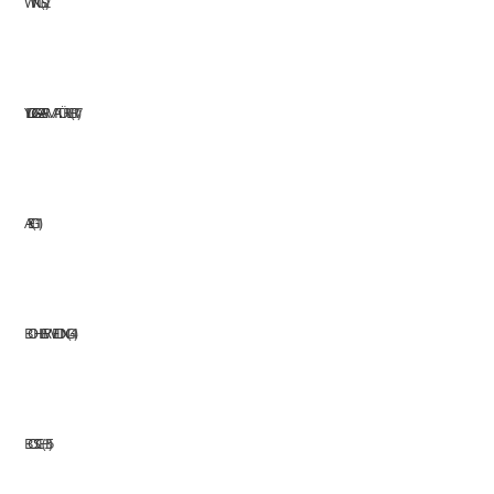
WINGS
2
YILDIZ GAZ ARMATÜRLERI
17
AEG
11
BOHLER WELDING
41
BOSCH
35