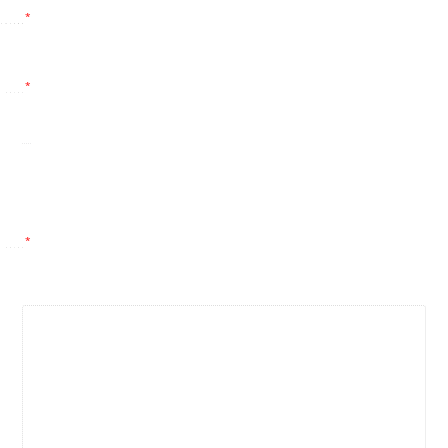
*
*
*