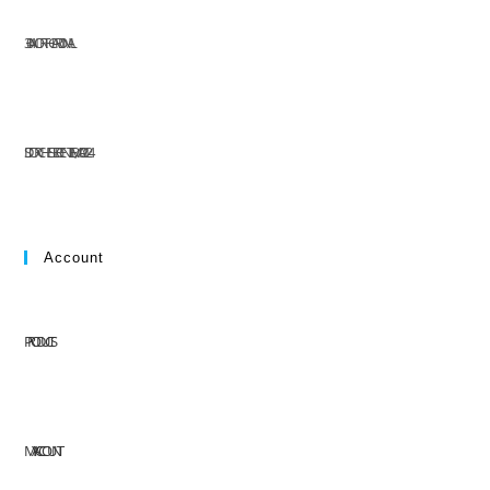
304 NORTH CARDINAL
ST. DORCHESTER CENTER, MA 02124
Account
PRODUCTS
MY ACCOUNT