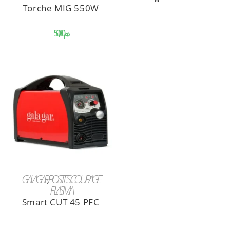
Torche MIG 550W
د.م.
LIRE LA SUITE
GALAGAR
,
POSTES COUPAGE
PLASMA
Smart CUT 45 PFC