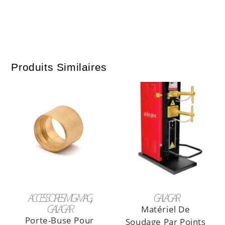
Produits Similaires
AJOUTER AU PANIER
LIRE LA SUITE
ACCESSOIRES MIG-MAG
GALAGAR
GALAGAR
Matériel De
Porte-Buse Pour
Soudage Par Points