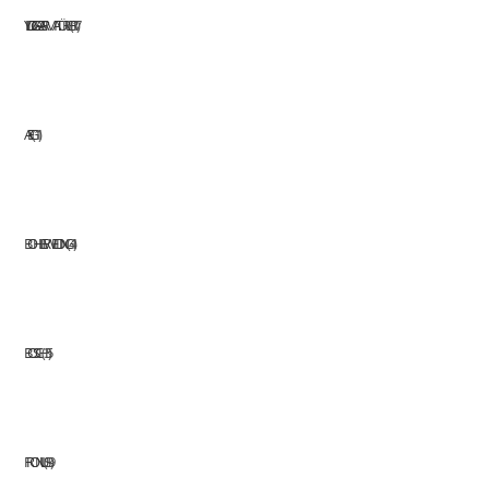
YILDIZ GAZ ARMATÜRLERI
17
AEG
11
BOHLER WELDING
41
BOSCH
35
FRONIUS
39