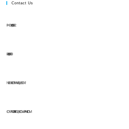
Contact Us
PHONE: (+63) 555 1212
FAX: (+63) 555 0100
NEED HELP OR HAVE A QUESTION?
CONTACT US AT:
INFO@COMPANY.COM