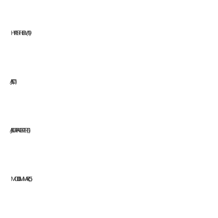
HYPERTHERM
19
JASIC
11
JAZ SURFACE EXPERTS
1
MODI GMM ARC
5