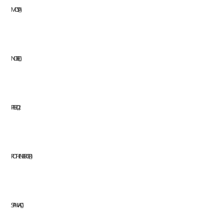
MOSA
1
NOBEL
1
PFERD
2
ROTHENBERGER
1
STANVAC
1