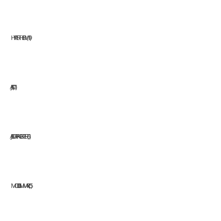
HYPERTHERM
19
JASIC
11
JAZ SURFACE EXPERTS
1
MODI GMM ARC
5