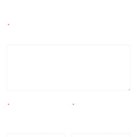
*
*
*