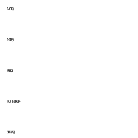
MOSA
1
NOBEL
1
PFERD
2
ROTHENBERGER
1
STANVAC
1