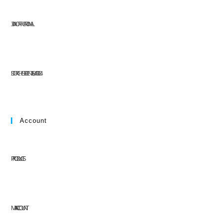
304 NORTH CARDINAL
ST. DORCHESTER CENTER, MA 02124
Account
PRODUCTS
MY ACCOUNT