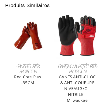
Produits Similaires
LIRE LA SUITE
LIRE LA SUITE
GANTS
,
SÉCURITÉ &
GANTS
,
MILWAUKEE
,
SÉCURITÉ &
PROTECTION
PROTECTION
Red Cote Plus
GANTS ANTI-CHOC
-35CM
& ANTI-COUPURE
NIVEAU 3/C –
NITRILE –
Milwaukee