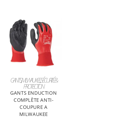
LIRE LA SUITE
GANTS
,
MILWAUKEE
,
SÉCURITÉ &
PROTECTION
GANTS ENDUCTION
COMPLÈTE ANTI-
COUPURE A
MILWAUKEE