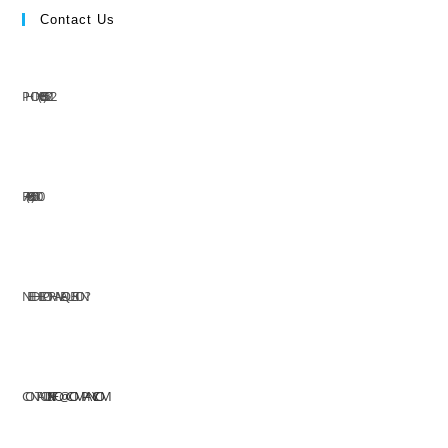
Contact Us
PHONE: (+63) 555 1212
FAX: (+63) 555 0100
NEED HELP OR HAVE A QUESTION?
CONTACT US AT:
INFO@COMPANY.COM