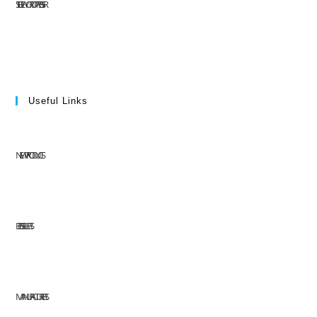
SITE DE WORDPRESS-FR
Useful Links
NEW PRODUCTS
BEST SELLERS
MANUFACTURERS