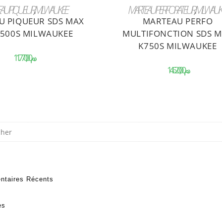
OUTER AU PANIER
AJOUTER AU PANIER
AU PIQUEUR
,
MILWAUKEE
MARTEAU PERFORATEUR
,
MILWAUK
U PIQUEUR SDS MAX
MARTEAU PERFO
K500S MILWAUKEE
MULTIFONCTION SDS 
K750S MILWAUKEE
د.م.
د.م.
taires Récents
es