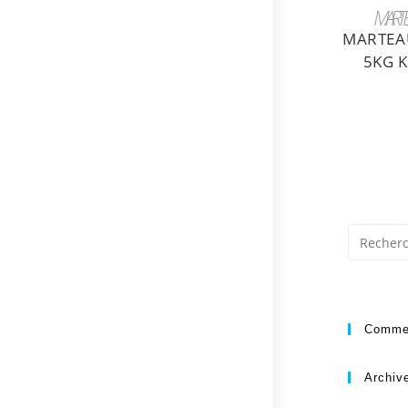
AJ
MARTE
MARTEA
5KG 
Commen
Archiv