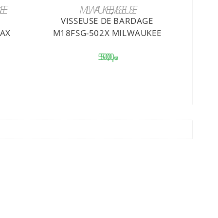
AJOUTER AU PANIER
EE
MILWAUKEE
,
VISSEUSE
VISSEUSE DE BARDAGE
MAX
M18FSG-502X MILWAUKEE
د.م.