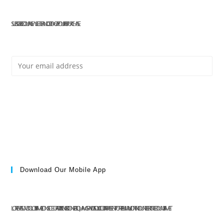
SUBSCRIBE TO OUR NEWSLETTER AND GET 10% OFF YOUR FIRST PURCHASE
E
Subscribe
M
Download Our Mobile App
A
LOREM IPSUM DOLOR SIT AMET, CONSECTETUR ADIPISCING ELIT. DONEC ALIQUAM GRAVIDA SOLLICITUDIN. PRAESENT PORTA ENIM MI, NON TINCIDUNT LIBERO INTERDUM SIT AMET.