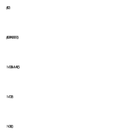
JASIC
11
JAZ SURFACE EXPERTS
1
MODI GMM ARC
5
MOSA
1
NOBEL
1