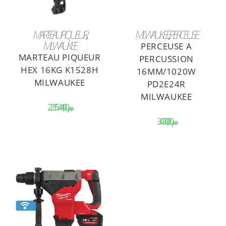
AJOUTER AU PANIER
AJOUTER AU PANIER
MARTEAU PIQUEUR
MILWAUKEE
,
PERCEUSE
MILWAUKEE
PERCEUSE A
MARTEAU PIQUEUR
PERCUSSION
HEX 16KG K1528H
16MM/1020W
MILWAUKEE
PD2E24R
MILWAUKEE
د.م.
د.م.