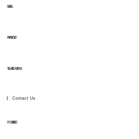
SPECIALS
PRIVACY POLICY
TERMS & CONDITIONS
Contact Us
PHONE: (+63) 555 1212