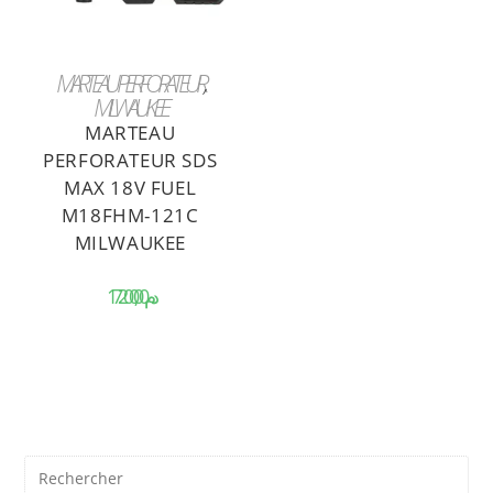
AJOUTER AU PANIER
MARTEAU PERFORATEUR
MILWAUKEE
MARTEAU
PERFORATEUR SDS
MAX 18V FUEL
M18FHM-121C
MILWAUKEE
د.م.