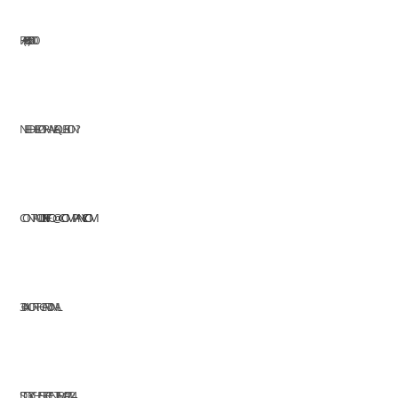
FAX: (+63) 555 0100
NEED HELP OR HAVE A QUESTION?
CONTACT US AT:
INFO@COMPANY.COM
304 NORTH CARDINAL
ST. DORCHESTER CENTER, MA 02124