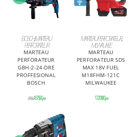
!
AJOUTER AU PANIER
AJOUTER AU PANIER
BOSCH
,
MARTEAU
MARTEAU PERFORATEUR
PERFORATEUR
MILWAUKEE
MARTEAU
MARTEAU
PERFORATEUR
PERFORATEUR SDS
GBH-2-24-DRE
MAX 18V FUEL
PROFFESIONAL
M18FHM-121C
BOSCH
MILWAUKEE
د.م.
د.م.
د.م.