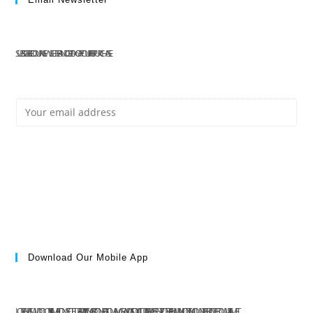
SUBSCRIBE TO OUR NEWSLETTER AND GET 10% OFF YOUR FIRST PURCHASE
E
Subscribe
M
Download Our Mobile App
A
LOREM IPSUM DOLOR SIT AMET, CONSECTETUR ADIPISCING ELIT. DONEC ALIQUAM GRAVIDA SOLLICITUDIN. PRAESENT PORTA ENIM MI, NON TINCIDUNT LIBERO INTERDUM SIT AMET.