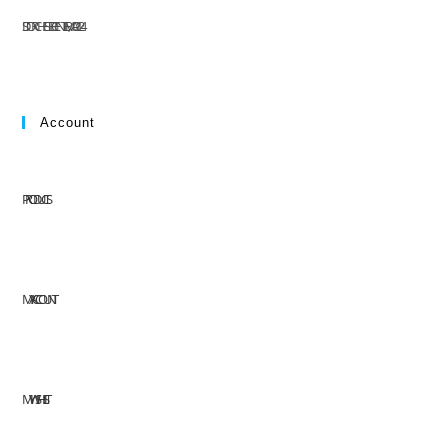
ST. DORCHESTER CENTER, MA 02124
Account
PRODUCTS
MY ACCOUNT
MY WISHLIST