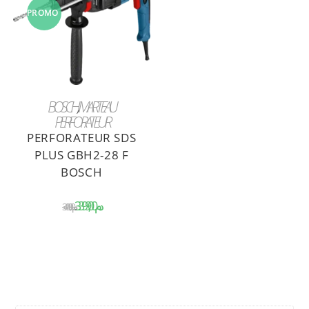
PROMO
!
AJOUTER AU PANIER
BOSCH
,
MARTEAU
PERFORATEUR
PERFORATEUR SDS
PLUS GBH2-28 F
BOSCH
د.م.
د.م.