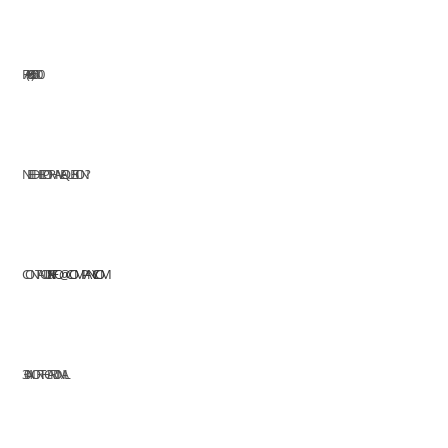
FAX: (+63) 555 0100
NEED HELP OR HAVE A QUESTION?
CONTACT US AT:
INFO@COMPANY.COM
304 NORTH CARDINAL