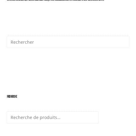
IL
*
RECHERCHE
Recherche