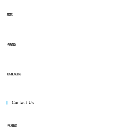
SPECIALS
PRIVACY POLICY
TERMS & CONDITIONS
Contact Us
PHONE: (+63) 555 1212