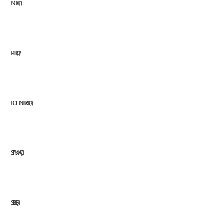
NOBEL
1
PFERD
2
ROTHENBERGER
1
STANVAC
1
STILKER
1