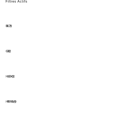
Filtres Actifs
BELLOTA
1
GOELZ
1
HUGONG
12
HYPERTHERM
19